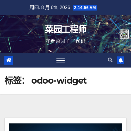
跳
周四. 8 月 6th, 2026
2:14:56 AM
至
内
菜园工程师
容
守着菜园子写代码
标签：
odoo-widget