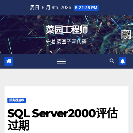
跳
周日. 8 月 9th, 2026
5:22:26 PM
至
内
菜园工程师
容
守着菜园子写代码
服务器运维
SQL Server2000评估
过期