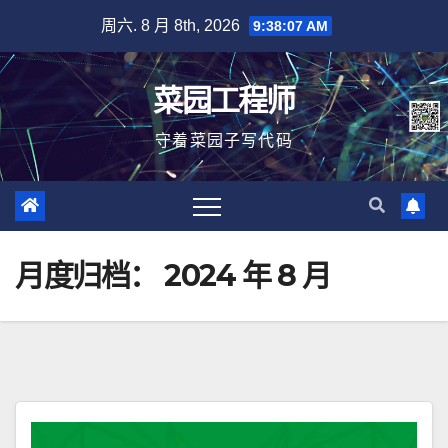
跳
周六. 8 月 8th, 2026
9:38:08 AM
至
内
菜园工程师
容
守着菜园子写代码
月度归档：
2024 年 8 月