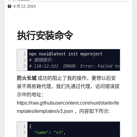
9 月 12, 2024
执行安装命令
1
npx nuxi
@
latest init myproject
2
# 报错提示：
3
# [10:12:32] ERROR Error: Failed to downloa
防火长城
成功的阻止了我的操作，要想以后安
装不再依赖代理，我们先通过代理，访问错误提
示中的地址：
https://raw.githubusercontent.com/nuxt/starter/te
mplates/templates/v3.json ，内容如下所示:
1
{
2
"name"
:
"v3"
,