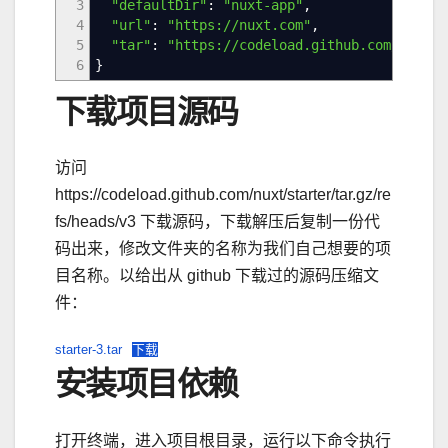
3
"defaultDir"
:
"nuxt-app"
,
4
"url"
:
"https://nuxt.com"
,
5
"tar"
:
"https://codeload.github.com/nuxt/s
6
}
下载项目源码
访问
https://codeload.github.com/nuxt/starter/tar.gz/re
fs/heads/v3 下载源码，下载解压后复制一份代
码出来，修改文件夹的名称为我们自己想要的项
目名称。以给出从 github 下载过的源码压缩文
件：
starter-3.tar
下载
安装项目依赖
打开终端，进入项目根目录，运行以下命令执行