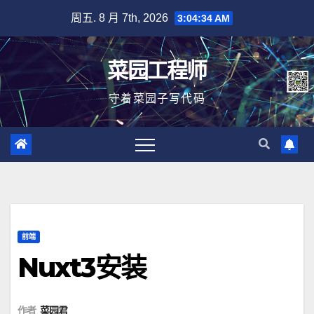
跳
周五. 8 月 7th, 2026
3:04:34 AM
至
内
菜园工程师
容
守着菜园子写代码
前端
Nuxt3安装
作者
菜园君