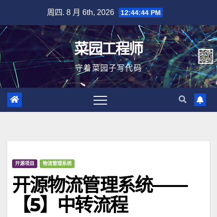
跳
周四. 8 月 6th, 2026
12:44:45 PM
至
内
菜园工程师
容
守着菜园子写代码
开源项目
物流管理系统
开源物流管理系统——
【5】中转流程