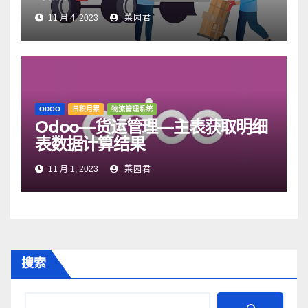
11 月 4, 2023
菜园君
ODOO
日积月累
物流管理系统
Odoo—货运管理—主表获取明细
表数据计算结果
11 月 1, 2023
菜园君
搜索